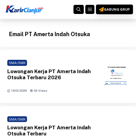
Langsung
MENU
ke
GABUNG GRUP
isi
Email PT Amerta Indah Otsuka
SMA/SMK
Lowongan Kerja PT Amerta Indah
Otsuka Terbaru 2026
·
13/01/2026
42 Views
SMA/SMK
Lowongan Kerja PT Amerta Indah
Otsuka Terbaru