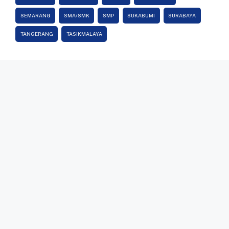
SEMARANG
SMA/SMK
SMP
SUKABUMI
SURABAYA
TANGERANG
TASIKMALAYA