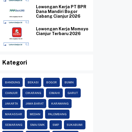
Lowongan Kerja PT BPR
Dana Mandiri Bogor
Cabang Cianjur 2026
Lowongan Kerja Momoyo
Cianjur Terbaru 2026
Kategori
BANDUNG
BEKASI
BOGOR
BUMN
CIANJUR
CIKARANG
CIMAHI
GARUT
JAKARTA
JAWA BARAT
KARAWANG
MAKASSAR
MEDAN
PALEMBANG
SEMARANG
SMA/SMK
SMP
SUKABUMI