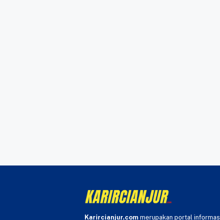
Karircianjur.com
merupakan portal informas