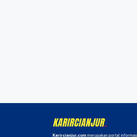
Karircianjur.com
merupakan portal informas