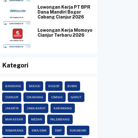
Lowongan Kerja PT BPR
Dana Mandiri Bogor
Cabang Cianjur 2026
Lowongan Kerja Momoyo
Cianjur Terbaru 2026
Kategori
BANDUNG
BEKASI
BOGOR
BUMN
CIANJUR
CIKARANG
CIMAHI
GARUT
JAKARTA
JAWA BARAT
KARAWANG
MAKASSAR
MEDAN
PALEMBANG
SEMARANG
SMA/SMK
SMP
SUKABUMI