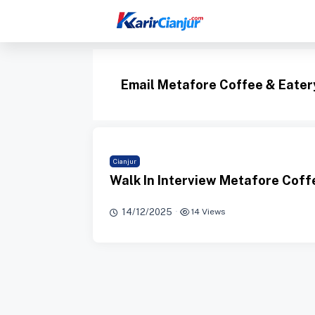
Langsung
ke
isi
Email Metafore Coffee & Eater
Cianjur
Walk In Interview Metafore Coff
14/12/2025
·
14 Views