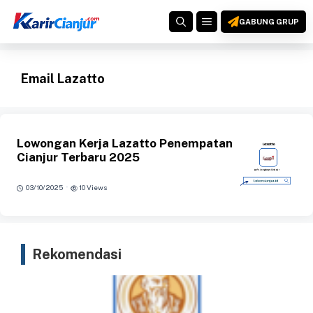
Langsung
MENU
ke
GABUNG GRUP
isi
Email Lazatto
Lowongan Kerja Lazatto Penempatan
Cianjur Terbaru 2025
·
03/10/2025
10 Views
Rekomendasi