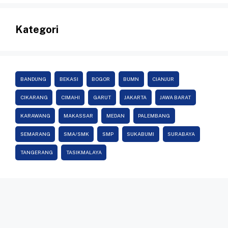
Kategori
BANDUNG
BEKASI
BOGOR
BUMN
CIANJUR
CIKARANG
CIMAHI
GARUT
JAKARTA
JAWA BARAT
KARAWANG
MAKASSAR
MEDAN
PALEMBANG
SEMARANG
SMA/SMK
SMP
SUKABUMI
SURABAYA
TANGERANG
TASIKMALAYA