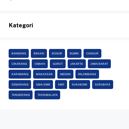
Kategori
BANDUNG
BEKASI
BOGOR
BUMN
CIANJUR
CIKARANG
CIMAHI
GARUT
JAKARTA
JAWA BARAT
KARAWANG
MAKASSAR
MEDAN
PALEMBANG
SEMARANG
SMA/SMK
SMP
SUKABUMI
SURABAYA
TANGERANG
TASIKMALAYA