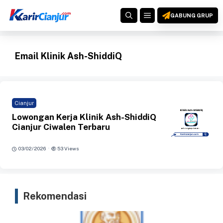
Langsung
MENU
ke
GABUNG GRUP
isi
Email Klinik Ash-ShiddiQ
Cianjur
Lowongan Kerja Klinik Ash-ShiddiQ
Cianjur Ciwalen Terbaru
·
03/02/2026
53 Views
Rekomendasi