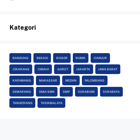
Kategori
BANDUNG
BEKASI
BOGOR
BUMN
CIANJUR
CIKARANG
CIMAHI
GARUT
JAKARTA
JAWA BARAT
KARAWANG
MAKASSAR
MEDAN
PALEMBANG
SEMARANG
SMA/SMK
SMP
SUKABUMI
SURABAYA
TANGERANG
TASIKMALAYA