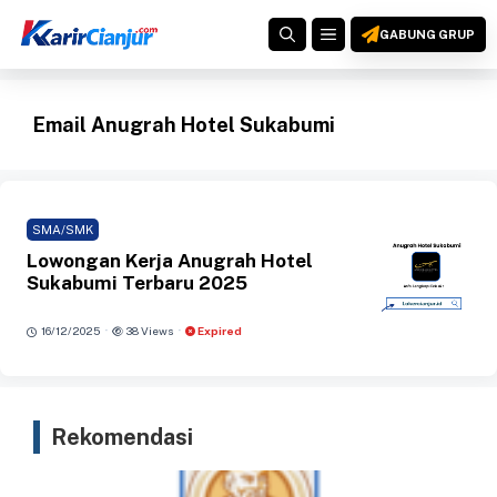
Langsung
MENU
ke
GABUNG GRUP
isi
Email Anugrah Hotel Sukabumi
SMA/SMK
Lowongan Kerja Anugrah Hotel
Sukabumi Terbaru 2025
·
·
16/12/2025
38 Views
Expired
Rekomendasi