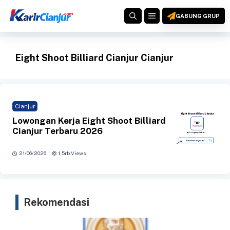
Langsung
MENU
ke
GABUNG GRUP
isi
Eight Shoot Billiard Cianjur Cianjur
Cianjur
Lowongan Kerja Eight Shoot Billiard
Cianjur Terbaru 2026
·
21/06/2026
1,5rb Views
Rekomendasi