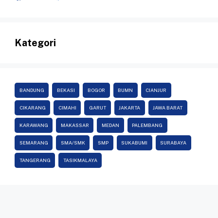
Kategori
BANDUNG
BEKASI
BOGOR
BUMN
CIANJUR
CIKARANG
CIMAHI
GARUT
JAKARTA
JAWA BARAT
KARAWANG
MAKASSAR
MEDAN
PALEMBANG
SEMARANG
SMA/SMK
SMP
SUKABUMI
SURABAYA
TANGERANG
TASIKMALAYA