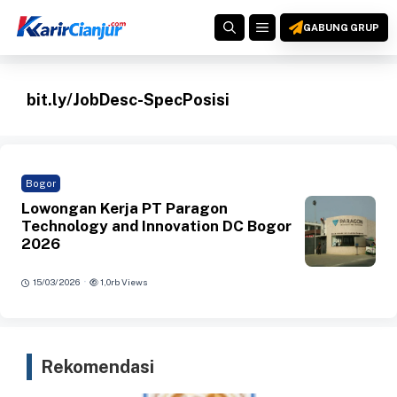
Langsung
MENU
ke
GABUNG GRUP
isi
bit.ly/JobDesc-SpecPosisi
Bogor
Lowongan Kerja PT Paragon
Technology and Innovation DC Bogor
2026
·
15/03/2026
1,0rb Views
Rekomendasi