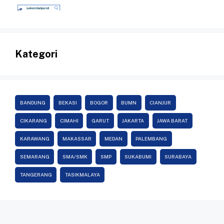
Kategori
BANDUNG
BEKASI
BOGOR
BUMN
CIANJUR
CIKARANG
CIMAHI
GARUT
JAKARTA
JAWA BARAT
KARAWANG
MAKASSAR
MEDAN
PALEMBANG
SEMARANG
SMA/SMK
SMP
SUKABUMI
SURABAYA
TANGERANG
TASIKMALAYA