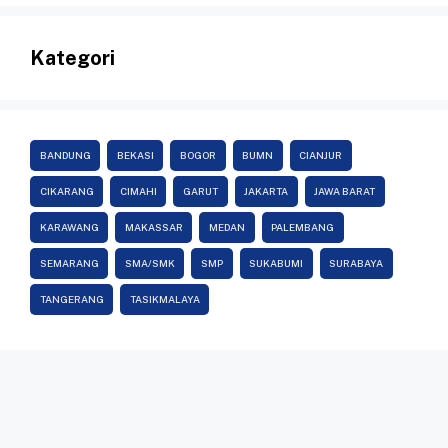
Kategori
BANDUNG
BEKASI
BOGOR
BUMN
CIANJUR
CIKARANG
CIMAHI
GARUT
JAKARTA
JAWA BARAT
KARAWANG
MAKASSAR
MEDAN
PALEMBANG
SEMARANG
SMA/SMK
SMP
SUKABUMI
SURABAYA
TANGERANG
TASIKMALAYA