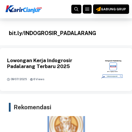
Langsung
MENU
ke
GABUNG GRUP
isi
bit.ly/INDOGROSIR_PADALARANG
Lowongan Kerja Indogrosir
Padalarang Terbaru 2025
·
09/07/2025
6 Views
Rekomendasi