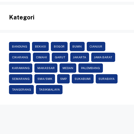
Kategori
BANDUNG
BEKASI
BOGOR
BUMN
CIANJUR
CIKARANG
CIMAHI
GARUT
JAKARTA
JAWA BARAT
KARAWANG
MAKASSAR
MEDAN
PALEMBANG
SEMARANG
SMA/SMK
SMP
SUKABUMI
SURABAYA
TANGERANG
TASIKMALAYA