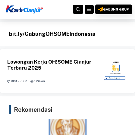
Langsung
MENU
ke
GABUNG GRUP
isi
bit.ly/GabungOHSOMEIndonesia
Lowongan Kerja OH!SOME Cianjur
Terbaru 2025
·
01/08/2025
1 Views
Rekomendasi