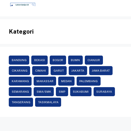
Kategori
BANDUNG
BEKASI
BOGOR
BUMN
CIANJUR
CIKARANG
CIMAHI
GARUT
JAKARTA
JAWA BARAT
KARAWANG
MAKASSAR
MEDAN
PALEMBANG
SEMARANG
SMA/SMK
SMP
SUKABUMI
SURABAYA
TANGERANG
TASIKMALAYA