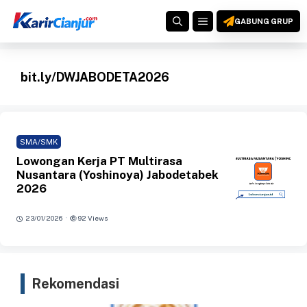
Langsung
MENU
ke
GABUNG GRUP
isi
bit.ly/DWJABODETA2026
SMA/SMK
Lowongan Kerja PT Multirasa
Nusantara (Yoshinoya) Jabodetabek
2026
·
23/01/2026
92 Views
Rekomendasi