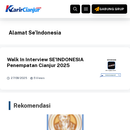
Langsung
MENU
ke
GABUNG GRUP
isi
Alamat Se’Indonesia
Walk In Interview SE’INDONESIA
Penempatan Cianjur 2025
·
27/09/2025
5 Views
Rekomendasi