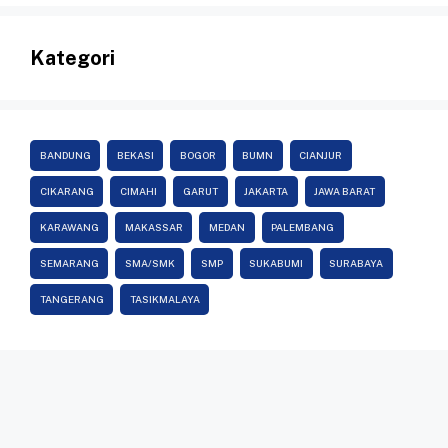
Kategori
BANDUNG
BEKASI
BOGOR
BUMN
CIANJUR
CIKARANG
CIMAHI
GARUT
JAKARTA
JAWA BARAT
KARAWANG
MAKASSAR
MEDAN
PALEMBANG
SEMARANG
SMA/SMK
SMP
SUKABUMI
SURABAYA
TANGERANG
TASIKMALAYA