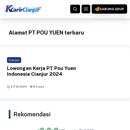
Langsung
MENU
ke
GABUNG GRUP
isi
Alamat PT POU YUEN terbaru
Cianjur
Lowongan Kerja PT Pou Yuen
Indonesia Cianjur 2024
·
27/10/2024
8 Views
Rekomendasi