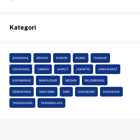
Kategori
BANDUNG
BEKASI
BOGOR
BUMN
CIANJUR
CIKARANG
CIMAHI
GARUT
JAKARTA
JAWA BARAT
KARAWANG
MAKASSAR
MEDAN
PALEMBANG
SEMARANG
SMA/SMK
SMP
SUKABUMI
SURABAYA
TANGERANG
TASIKMALAYA