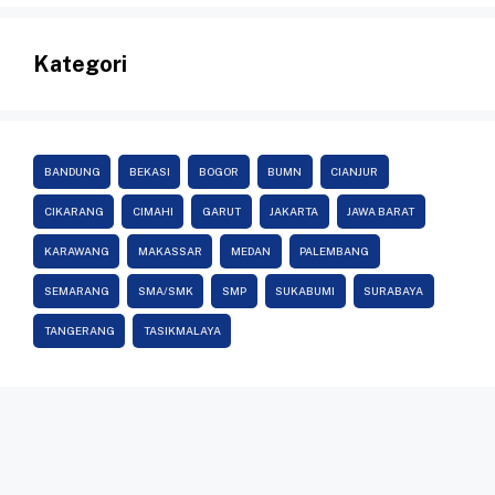
Kategori
BANDUNG
BEKASI
BOGOR
BUMN
CIANJUR
CIKARANG
CIMAHI
GARUT
JAKARTA
JAWA BARAT
KARAWANG
MAKASSAR
MEDAN
PALEMBANG
SEMARANG
SMA/SMK
SMP
SUKABUMI
SURABAYA
TANGERANG
TASIKMALAYA