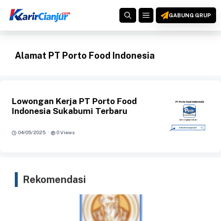
Langsung
MENU
ke
GABUNG GRUP
isi
Alamat PT Porto Food Indonesia
Lowongan Kerja PT Porto Food
Indonesia Sukabumi Terbaru
·
04/05/2025
0 Views
Rekomendasi