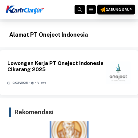
Langsung
MENU
ke
GABUNG GRUP
isi
Alamat PT Oneject Indonesia
Lowongan Kerja PT Oneject Indonesia
Cikarang 2025
·
10/03/2025
4 Views
Rekomendasi