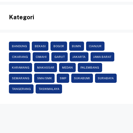
Kategori
BANDUNG
BEKASI
BOGOR
BUMN
CIANJUR
CIKARANG
CIMAHI
GARUT
JAKARTA
JAWA BARAT
KARAWANG
MAKASSAR
MEDAN
PALEMBANG
SEMARANG
SMA/SMK
SMP
SUKABUMI
SURABAYA
TANGERANG
TASIKMALAYA