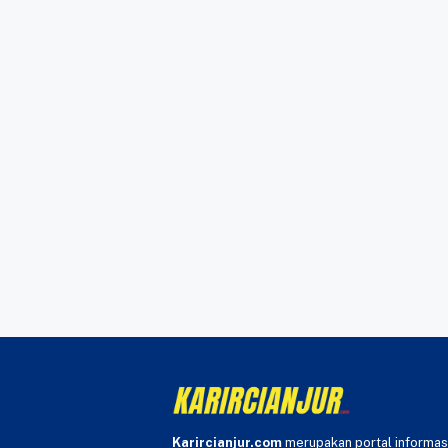
Karircianjur.com
merupakan portal informas