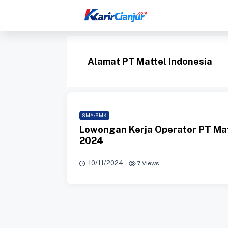
Langsung
ke
isi
Alamat PT Mattel Indonesia
SMA/SMK
Lowongan Kerja Operator PT Mat
2024
10/11/2024
·
7 Views