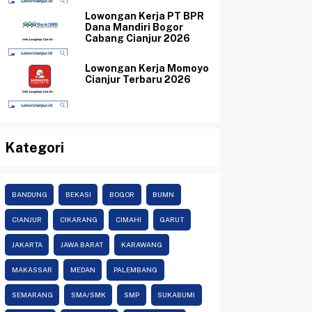
Lowongan Kerja PT BPR
Dana Mandiri Bogor
Cabang Cianjur 2026
Lowongan Kerja Momoyo
Cianjur Terbaru 2026
Kategori
BANDUNG
BEKASI
BOGOR
BUMN
CIANJUR
CIKARANG
CIMAHI
GARUT
JAKARTA
JAWA BARAT
KARAWANG
MAKASSAR
MEDAN
PALEMBANG
SEMARANG
SMA/SMK
SMP
SUKABUMI