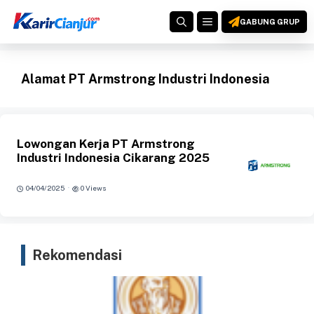
Langsung
MENU
ke
GABUNG GRUP
isi
Alamat PT Armstrong Industri Indonesia
Lowongan Kerja PT Armstrong
Industri Indonesia Cikarang 2025
·
04/04/2025
0 Views
Rekomendasi