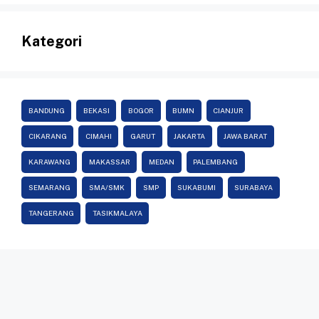
Kategori
BANDUNG
BEKASI
BOGOR
BUMN
CIANJUR
CIKARANG
CIMAHI
GARUT
JAKARTA
JAWA BARAT
KARAWANG
MAKASSAR
MEDAN
PALEMBANG
SEMARANG
SMA/SMK
SMP
SUKABUMI
SURABAYA
TANGERANG
TASIKMALAYA