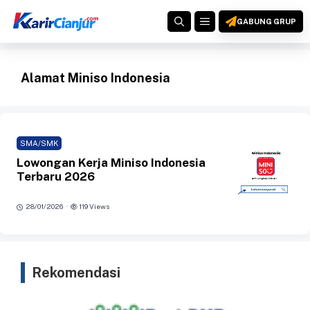
Langsung
MENU
ke
GABUNG GRUP
isi
Alamat Miniso Indonesia
SMA/SMK
Lowongan Kerja Miniso Indonesia
Terbaru 2026
·
28/01/2026
119 Views
Rekomendasi