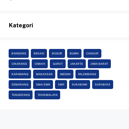
Kategori
BANDUNG
BEKASI
BOGOR
BUMN
CIANJUR
CIKARANG
CIMAHI
GARUT
JAKARTA
JAWA BARAT
KARAWANG
MAKASSAR
MEDAN
PALEMBANG
SEMARANG
SMA/SMK
SMP
SUKABUMI
SURABAYA
TANGERANG
TASIKMALAYA