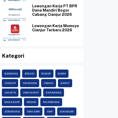
Lowongan Kerja PT BPR
Dana Mandiri Bogor
Cabang Cianjur 2026
Lowongan Kerja Momoyo
Cianjur Terbaru 2026
Kategori
BANDUNG
BEKASI
BOGOR
BUMN
CIANJUR
CIKARANG
CIMAHI
GARUT
JAKARTA
JAWA BARAT
KARAWANG
MAKASSAR
MEDAN
PALEMBANG
SEMARANG
SMA/SMK
SMP
SUKABUMI