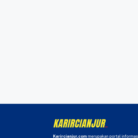
Karircianjur.com
merupakan portal informas