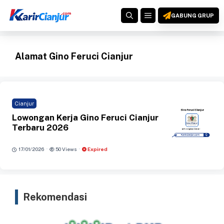
Langsung
MENU
ke
GABUNG GRUP
isi
Alamat Gino Feruci Cianjur
Cianjur
Lowongan Kerja Gino Feruci Cianjur
Terbaru 2026
·
·
17/01/2026
50 Views
Expired
Rekomendasi