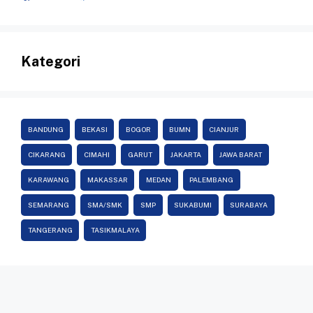
Kategori
BANDUNG
BEKASI
BOGOR
BUMN
CIANJUR
CIKARANG
CIMAHI
GARUT
JAKARTA
JAWA BARAT
KARAWANG
MAKASSAR
MEDAN
PALEMBANG
SEMARANG
SMA/SMK
SMP
SUKABUMI
SURABAYA
TANGERANG
TASIKMALAYA