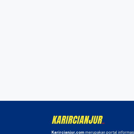
Karircianjur.com
merupakan portal informas