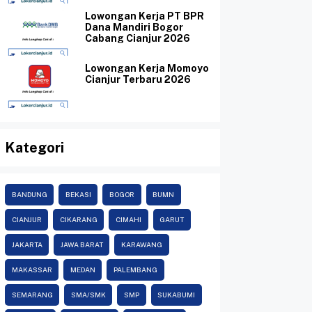
Lowongan Kerja PT BPR
Dana Mandiri Bogor
Cabang Cianjur 2026
Lowongan Kerja Momoyo
Cianjur Terbaru 2026
Kategori
BANDUNG
BEKASI
BOGOR
BUMN
CIANJUR
CIKARANG
CIMAHI
GARUT
JAKARTA
JAWA BARAT
KARAWANG
MAKASSAR
MEDAN
PALEMBANG
SEMARANG
SMA/SMK
SMP
SUKABUMI