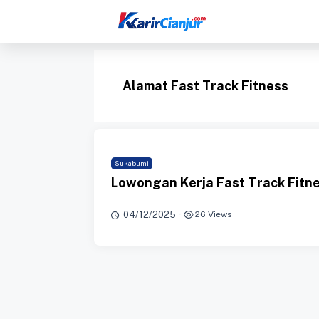
Langsung
ke
isi
Alamat Fast Track Fitness
Sukabumi
Lowongan Kerja Fast Track Fitn
04/12/2025
·
26 Views