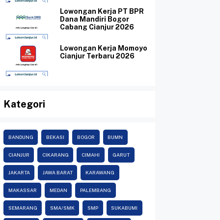
Lowongan Kerja PT BPR
Dana Mandiri Bogor
Cabang Cianjur 2026
Lowongan Kerja Momoyo
Cianjur Terbaru 2026
Kategori
BANDUNG
BEKASI
BOGOR
BUMN
CIANJUR
CIKARANG
CIMAHI
GARUT
JAKARTA
JAWA BARAT
KARAWANG
MAKASSAR
MEDAN
PALEMBANG
SEMARANG
SMA/SMK
SMP
SUKABUMI