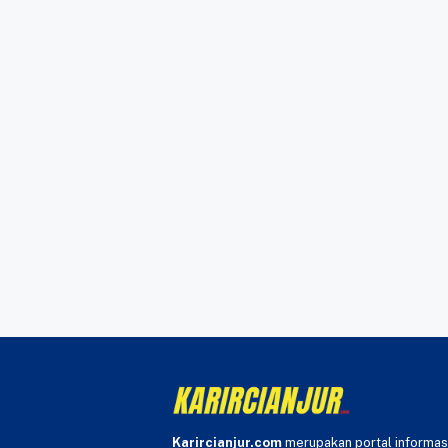
Karircianjur.com
merupakan portal informas