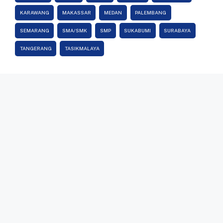
KARAWANG
MAKASSAR
MEDAN
PALEMBANG
SEMARANG
SMA/SMK
SMP
SUKABUMI
SURABAYA
TANGERANG
TASIKMALAYA