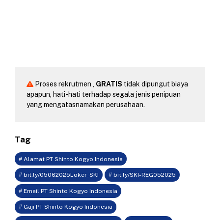
Proses rekrutmen ,
GRATIS
tidak dipungut biaya
apapun, hati-hati terhadap segala jenis penipuan
yang mengatasnamakan perusahaan.
Tag
# Alamat PT Shinto Kogyo Indonesia
# bit.ly/05062025Loker_SKI
# bit.ly/SKI-REG052025
# Email PT Shinto Kogyo Indonesia
# Gaji PT Shinto Kogyo Indonesia