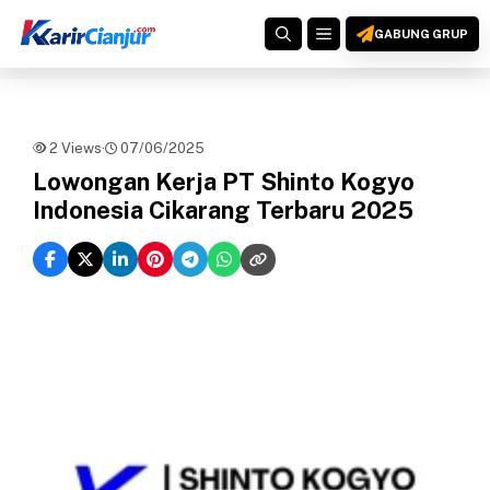
Langsung
MENU
ke
GABUNG GRUP
isi
2 Views
·
07/06/2025
Lowongan Kerja PT Shinto Kogyo
Indonesia Cikarang Terbaru 2025