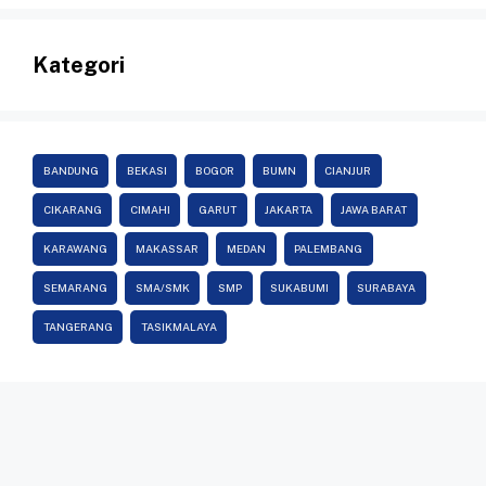
Kategori
BANDUNG
BEKASI
BOGOR
BUMN
CIANJUR
CIKARANG
CIMAHI
GARUT
JAKARTA
JAWA BARAT
KARAWANG
MAKASSAR
MEDAN
PALEMBANG
SEMARANG
SMA/SMK
SMP
SUKABUMI
SURABAYA
TANGERANG
TASIKMALAYA