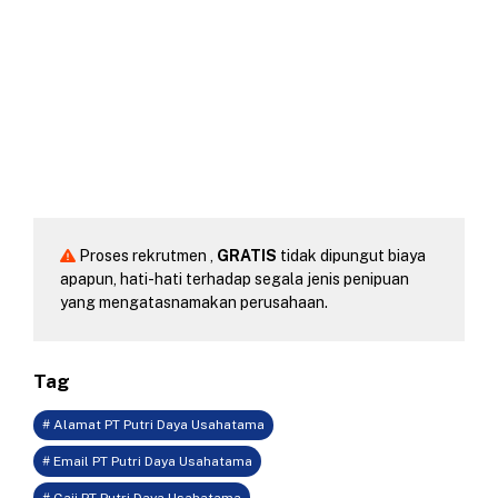
Proses rekrutmen ,
GRATIS
tidak dipungut biaya
apapun, hati-hati terhadap segala jenis penipuan
yang mengatasnamakan perusahaan.
Tag
# Alamat PT Putri Daya Usahatama
# Email PT Putri Daya Usahatama
# Gaji PT Putri Daya Usahatama