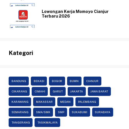
Lowongan Kerja Momoyo Cianjur
Terbaru 2026
Kategori
BANDUNG
BEKASI
BOGOR
BUMN
CIANJUR
CIKARANG
CIMAHI
GARUT
JAKARTA
JAWA BARAT
KARAWANG
MAKASSAR
MEDAN
PALEMBANG
SEMARANG
SMA/SMK
SMP
SUKABUMI
SURABAYA
TANGERANG
TASIKMALAYA