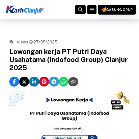
Langsung
MENU
ke
GABUNG GRUP
isi
1 Views
·
27/08/2025
Lowongan kerja PT Putri Daya
Usahatama (Indofood Group) Cianjur
2025