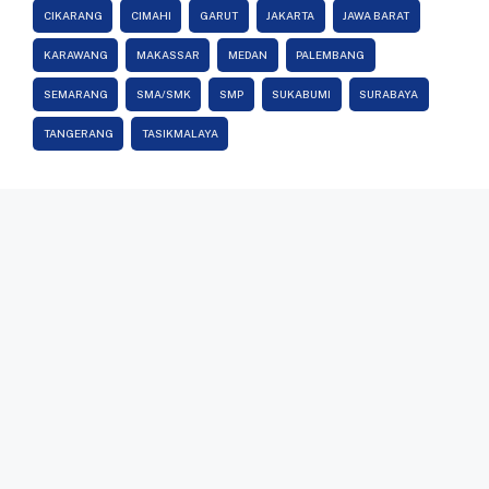
CIKARANG
CIMAHI
GARUT
JAKARTA
JAWA BARAT
KARAWANG
MAKASSAR
MEDAN
PALEMBANG
SEMARANG
SMA/SMK
SMP
SUKABUMI
SURABAYA
TANGERANG
TASIKMALAYA