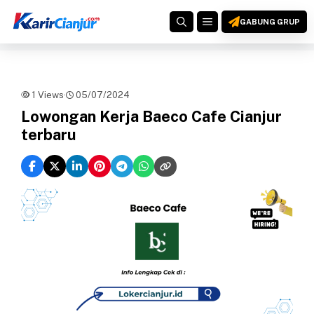
Langsung
MENU
ke
GABUNG GRUP
isi
1 Views
·
05/07/2024
Lowongan Kerja Baeco Cafe Cianjur
terbaru