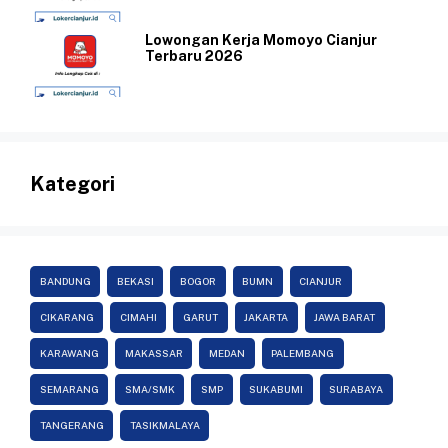
Lowongan Kerja Momoyo Cianjur
Terbaru 2026
Kategori
BANDUNG
BEKASI
BOGOR
BUMN
CIANJUR
CIKARANG
CIMAHI
GARUT
JAKARTA
JAWA BARAT
KARAWANG
MAKASSAR
MEDAN
PALEMBANG
SEMARANG
SMA/SMK
SMP
SUKABUMI
SURABAYA
TANGERANG
TASIKMALAYA