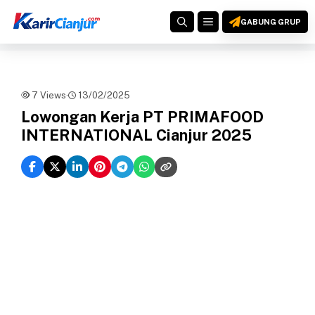
Langsung
MENU
ke
GABUNG GRUP
isi
7 Views
·
13/02/2025
Lowongan Kerja PT PRIMAFOOD
INTERNATIONAL Cianjur 2025